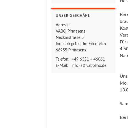
Herz
Bei 
UNSER GESCHÄFT:
brau
Adresse:
Kos
VABO Pirmasens
Vere
Neckarstrasse 5
Für 
Industriegebiet Im Erlenteich
4 60
66955 Pirmasens
Natü
Telefon: +49 6331 – 46061
E-Mail: info (at) vabolino.de
Unse
Mo. 
13.0
Sam
Bei 