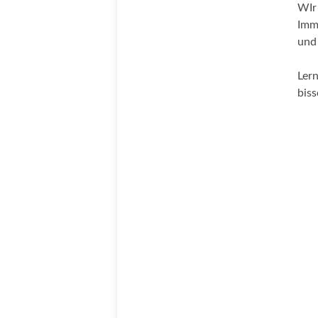
WIr
Imme
und
Lern
bis