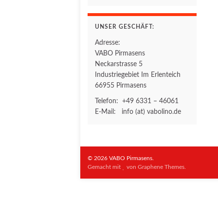
UNSER GESCHÄFT:
Adresse:
VABO Pirmasens
Neckarstrasse 5
Industriegebiet Im Erlenteich
66955 Pirmasens
Telefon: +49 6331 – 46061
E-Mail: info (at) vabolino.de
© 2026 VABO Pirmasens.
Gemacht mit
von
Graphene Themes
.