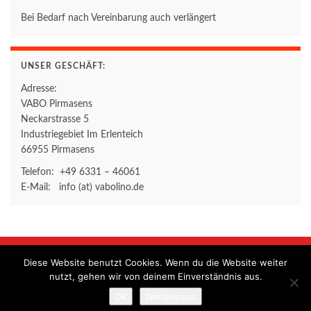
Bei Bedarf nach Vereinbarung auch verlängert
UNSER GESCHÄFT:
Adresse:
VABO Pirmasens
Neckarstrasse 5
Industriegebiet Im Erlenteich
66955 Pirmasens
Telefon: +49 6331 – 46061
E-Mail: info (at) vabolino.de
Diese Website benutzt Cookies. Wenn du die Website weiter
Home
Kontakt
Impressum
Datenschutzerklärung
nutzt, gehen wir von deinem Einverständnis aus.
© 2026 VABO Pirmasens.
OK
Weiterlesen
Gemacht mit
von
Graphene Themes
.