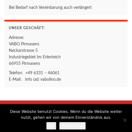
Bei Bedarf nach Vereinbarung auch verlängert
UNSER GESCHÄFT:
Adresse:
VABO Pirmasens
Neckarstrasse 5
Industriegebiet Im Erlenteich
66955 Pirmasens
Telefon: +49 6331 – 46061
E-Mail: info (at) vabolino.de
Diese Website benutzt Cookies. Wenn du die Website weiter
Home
Kontakt
Impressum
Datenschutzerklärung
nutzt, gehen wir von deinem Einverständnis aus.
© 2026 VABO Pirmasens.
OK
Weiterlesen
Gemacht mit
von
Graphene Themes
.