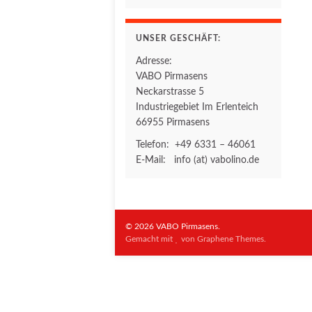
UNSER GESCHÄFT:
Adresse:
VABO Pirmasens
Neckarstrasse 5
Industriegebiet Im Erlenteich
66955 Pirmasens
Telefon: +49 6331 – 46061
E-Mail: info (at) vabolino.de
© 2026 VABO Pirmasens.
Gemacht mit
von
Graphene Themes
.